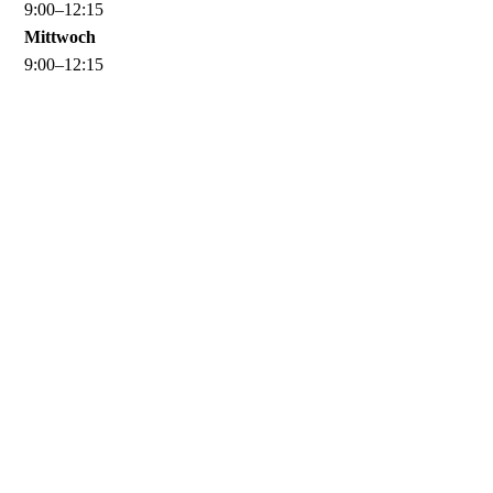
9
:
00
–
12
:
15
Mittwoch
9
:
00
–
12
:
15
Donnerstag
9
:
00
–
12
:
15
14
:
00
–
17
:
00
Freitag
geschlossen
Samstag
geschlossen